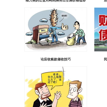
格力美的公堂对峙肉搏劈出空调价格低谷
论应收账款催收技巧