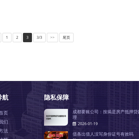
1
2
3
3/3
尾页
>>
导航
隐私保障
成都要账公司：按揭是房产抵押贷
首页
理
我们
2026-01-19
方法
借条出借人没写身份证号有效吗