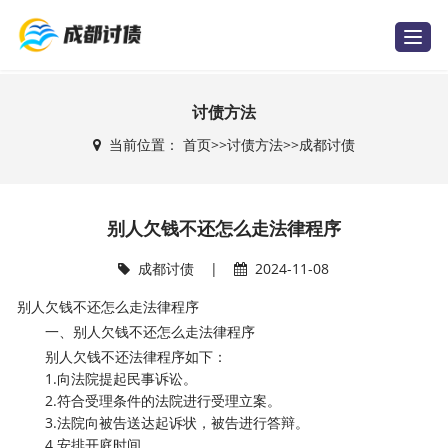
T
o
g
g
l
e
讨债方法
n
a
当前位置：
首页
>>
讨债方法
>>
成都讨债
v
i
g
a
t
i
别人欠钱不还怎么走法律程序
o
n
成都讨债
|
2024-11-08
别人欠钱不还怎么走法律程序
一、别人欠钱不还怎么走法律程序
别人欠钱不还法律程序如下：
1.向法院提起民事诉讼。
2.符合受理条件的法院进行受理立案。
3.法院向被告送达起诉状，被告进行答辩。
4.安排开庭时间。