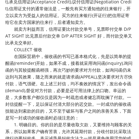
t),承兑信用证(Acceptance Credit),议付信用证(Negotiation Credi
t),信用证支付的通常做法是，一般先有买方通知他的往来银行，开
立以卖方为受益人的信用证。买方的往来银行(开证行)把信用证寄
给它在卖方国家的往来行，后者通知卖方。
就卖方利益而言，信用证要比付款交单号，见票即付交单 D/P
AT SIGHT 比见票后付款交单 D/P AFTER SIGHT 好，而付款交单又
比承兑交单好。
COLLECT 催收
在国际贸易中，催收函的书写已基本格式化，先是以简单的提
醒函(reminder)开始，如果不成，接着就采用询问函(inquiry),询问
函的与其较提醒函稍强，再次巧妙的要求对方付款，如询问函仍未
达到与其效果，随之而来的就是请求函(APPEAL),坚决要求对方尽快
付款，语气强硬。在上述三封信，均不奏效的情况下，发出命令函
(demand),督促对方付款，必要是还可用法律上的口吻。幸运的
是，大多数客户都仅仅是因为一时疏忽或者健忘而耽搁了付款。一
封信提醒一下，足以保证付清大部分的迟交款。一封成功的催收函
技能达到索款的目的，又不至于破坏与客户之间的亲善关系，下面
是写一封成功的催收函时必须注意的：
1. 明确目的。你的目的是尽量收取欠款，又要维持与顾客的关
系，所以如果客户确有苦衷，允许其延期付款，分歧付款比采取法
律行动要好的多。表示诚恳最好的方法之一就是避免使用浮华的或