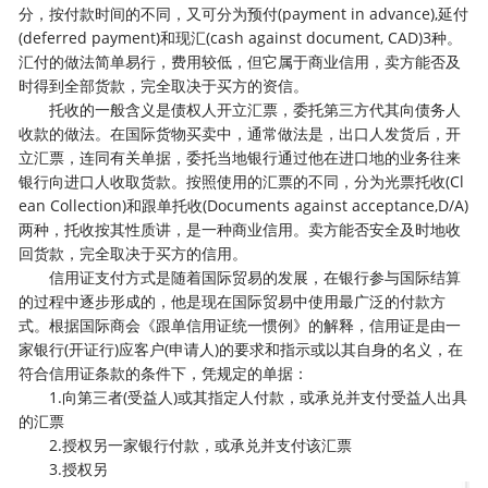
分，按付款时间的不同，又可分为预付(payment in advance),延付
(deferred payment)和现汇(cash against document, CAD)3种。
汇付的做法简单易行，费用较低，但它属于商业信用，卖方能否及
时得到全部货款，完全取决于买方的资信。
托收的一般含义是债权人开立汇票，委托第三方代其向债务人
收款的做法。在国际货物买卖中，通常做法是，出口人发货后，开
立汇票，连同有关单据，委托当地银行通过他在进口地的业务往来
银行向进口人收取货款。按照使用的汇票的不同，分为光票托收(Cl
ean Collection)和跟单托收(Documents against acceptance,D/A)
两种，托收按其性质讲，是一种商业信用。卖方能否安全及时地收
回货款，完全取决于买方的信用。
信用证支付方式是随着国际贸易的发展，在银行参与国际结算
的过程中逐步形成的，他是现在国际贸易中使用最广泛的付款方
式。根据国际商会《跟单信用证统一惯例》的解释，信用证是由一
家银行(开证行)应客户(申请人)的要求和指示或以其自身的名义，在
符合信用证条款的条件下，凭规定的单据：
1.向第三者(受益人)或其指定人付款，或承兑并支付受益人出具
的汇票
2.授权另一家银行付款，或承兑并支付该汇票
3.授权另