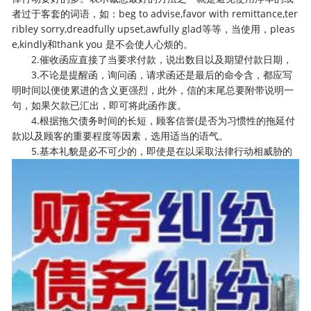
者过于客套的词语，如：beg to advise,favor with remittance,ter
ribley sorry,dreadfully upset,awfully glad等等，当使用，pleas
e,kindly和thank you 是不会使人心烦的。
2.催收函应直接了当要求付款，说出数目以及期望付款日期，
3.不论是提醒函，询问函，请求函还是最后的命令含，都应写
明时间以便使累进的含义更强烈，此外，信的末尾总要附带说明一
句，如果欠款已汇出，即可将此函作废。
4.根据拖欠债务时间的长短，顾客信誉(是否为习惯性的拖延付
款)以及顾客的重要程度等因素，选用适当的语气。
5.基本礼貌是必不可少的，即使是在以采取法律行动相威胁的