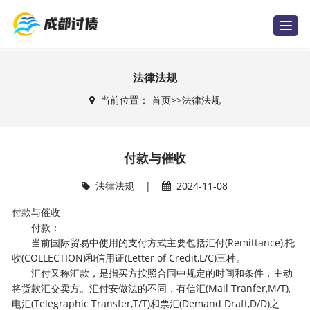
T
o
g
g
l
e
法律法规
n
a
当前位置：
首页
>>
法律法规
v
i
g
a
t
i
付款与催收
o
n
法律法规
|
2024-11-08
付款与催收
付款：
当前国际贸易中使用的支付方式主要包括汇付(Remittance),托
收(COLLECTION)和信用证(Letter of Credit,L/C)三种。
汇付又称汇款，是指买方按照合同中规定的时间和条件，主动
将货款汇交卖方。汇付安做法的不同，有信汇(Mail Tranfer,M/T),
电汇(Telegraphic Transfer,T/T)和票汇(Demand Draft,D/D)之